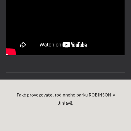
Také provozovatel rodinného parku ROBINSON v
Jihlavě.