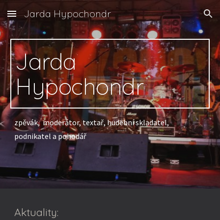
Jarda Hypochondr
Skip to main content
Skip to navigation
Jarda
Hypochondr
zpěvák, moderátor, textař, hudební skladatel,
podnikatel a pohodář
Aktuality: