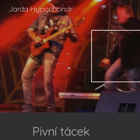
Jarda Hypochondr
Sk
Pivní tácek