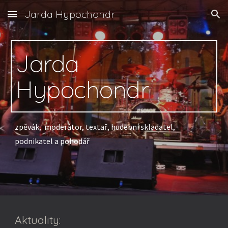
Jarda Hypochondr
Skip to main content
Skip to navigation
Jarda
Hypochondr
zpěvák, moderátor, textař, hudební skladatel,
podnikatel a pohodář
Aktuality: