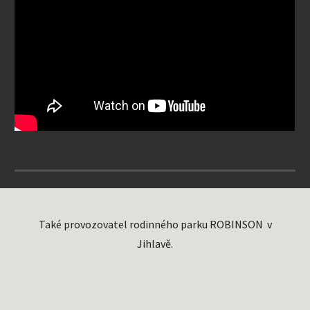
Také provozovatel rodinného parku ROBINSON v
Jihlavě.